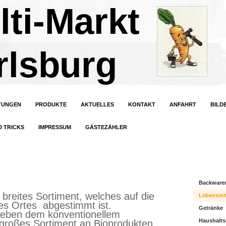
lti-Markt
rlsburg
STUNGEN
PRODUKTE
AKTUELLES
KONTAKT
ANFAHRT
BILD
D TRICKS
IMPRESSUM
GÄSTEZÄHLER
Backware
 breites Sortiment, welches auf die
Lebensmit
es Ortes abgestimmt ist.
Getränke
neben dem konventionellem
Haushalts
 großes Sortiment an Bioprodukten