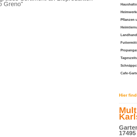
o Greno"
Haushalt
Heimwerke
Pflanzen 
Heimtiern
Landhand
Futtermitt
Propanga
Tageszeitu
Schnäppc
Cafe-Gart
Hier fin
Mult
Kar
Garten
17495