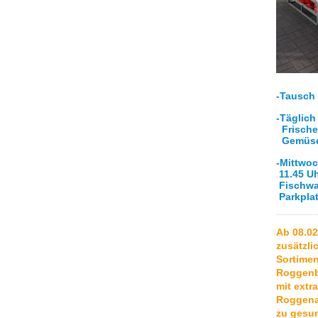
-Tausch
-Täglich
Frische
Gemüs
-Mittwo
11.45 U
Fischwa
Parkpla
Ab 08.02
zusätzli
Sortime
Roggenb
mit extr
Roggenan
zu gesun