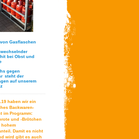
 von Gasflaschen
 wechselnder
hit bei Obst und
e
chs gegen
hr
steht der
gen auf unserem
tz
.19 haben wir ein
ches Backwaren-
nt im Programm:
rote und -Brötchen
a hohem
teil. Damit es nicht
d wird gibt es auch