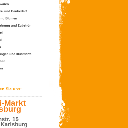
swaren
r- und Baubedarf
und Blumen
ahrung und Zubehör
el
el
s
ngen und Illustrierte
hen
en
den Sie uns:
i-Markt
lsburg
str. 15
 Karlsburg